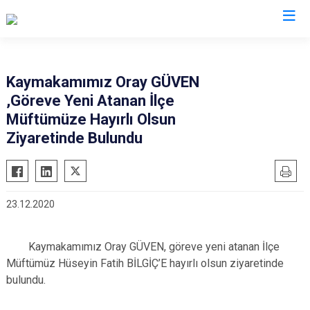
Eskişehir
Kaymakamımız Oray GÜVEN
,Göreve Yeni Atanan İlçe
Alpu
Mihalgazi
Müftümüze Hayırlı Olsun
Beylikova
Mihalıççık
Ziyaretinde Bulundu
Çifteler
Sarıcakaya
Günyüzü
Seyitgazi
Han
Sivrihisar
23.12.2020
İnönü
Odunpazarı
Mahmudiye
Tepebaşı
Kaymakamımız Oray GÜVEN, göreve yeni atanan İlçe
Müftümüz Hüseyin Fatih BİLGİÇ’E hayırlı olsun ziyaretinde
bulundu.