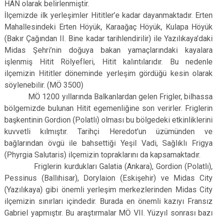
HAN olarak belirlenmiştir.
İlçemizde ilk yerleşimler Hititler’e kadar dayanmaktadır. Erten
Mahallesindeki Erten Höyük, Karaağaç Höyük, Kulapa Höyük
(Bakır Çağından II. Bine kadar tarihlendirilir) ile Yazılıkaya’daki
Midas Şehri’nin doğuya bakan yamaçlarındaki kayalara
işlenmiş Hitit Rölyefleri, Hitit kalıntılarıdır. Bu nedenle
ilçemizin Hititler döneminde yerleşim gördüğü kesin olarak
söylenebilir. (MÖ 3500)
MÖ 1200 yıllarında Balkanlardan gelen Frigler, bilhassa
bölgemizde bulunan Hitit egemenliğine son verirler. Friglerin
başkentinin Gordion (Polatlı) olması bu bölgedeki etkinliklerini
kuvvetli kılmıştır. Tarihçi Heredot’un üzümünden ve
bağlarından övgü ile bahsettiği Yeşil Vadi, Sağlıklı Frigya
(Phyrgia Salutaris) ilçemizin topraklarını da kapsamaktadır.
Friglerin kurdukları Galatia (Ankara), Gordion (Polatlı),
Pessinus (Ballıhisar), Dorylaion (Eskişehir) ve Midas City
(Yazılıkaya) gibi önemli yerleşim merkezlerinden Midas City
ilçemizin sınırları içindedir. Burada en önemli kazıyı Fransız
Gabriel yapmıştır. Bu araştırmalar MÖ VII. Yüzyıl sonrası bazı