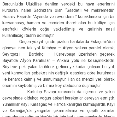
Barcunlu’da Ulukilise denilen yerdeki bu hayır eserlerini
kurduran, halen Sadrazam olan “Saadetli ve mekremetlü”
Hüsrev Paşa’dır. “Ayende ve revendenin” konaklaması için bir
kervansaray, hamam ve camiden ibaret olan bu külliye için
etraftaki köylerin çoğu vakfedilmiş ve gelirinin nasıl
kullanılacağı tasrih edilmiştir.
Geçen yüzyıl içinde çizilen haritalarda Eskişehir’den
güneye inen tek yol Kütahya – Afyon yoluna paralel olarak,
Seyitgazi – Bardakçı – Hüsrevpaşa üzerinden geçerek
Bayat’da Afyon Karahisar – Ankara yolu ile kesişmektedir.
Böylece pek yakın tarihlere gelinceye kadar çalışan bu yol,
yeni karayolları şebekesinin değişik esaslara göre kurulması
ile kenarda kalmış ve unutulmuştur. Han da menzil yeri olarak
önemini kaybetmiş ve bir ara köy statüsüne düşmüştür.
Kurtuluş Savaşı sırasında da ilçemiz ve yakın
çevresinde oldukça yoğun askeri harekatlar cereyan etmiştir.
Yunanlılar Kayı, Karaağaç ve Han’da karargah kurmuşlardır. Kayı
ve Karaağaç’da yangınlar çıkarmalarına ve çeşitli zararlar
vermelerine rağmen Han’da bir tahribat yapmamışlardır. Han’ın