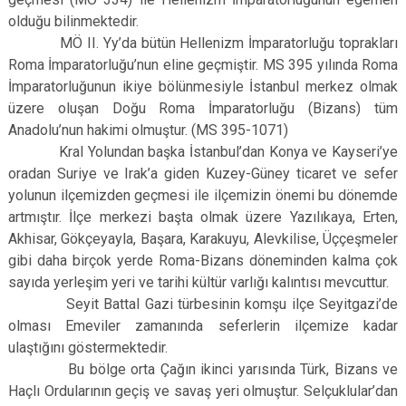
olduğu bilinmektedir.
MÖ II. Yy’da bütün Hellenizm İmparatorluğu toprakları
Roma İmparatorluğu’nun eline geçmiştir. MS 395 yılında Roma
İmparatorluğunun ikiye bölünmesiyle İstanbul merkez olmak
üzere oluşan Doğu Roma İmparatorluğu (Bizans) tüm
Anadolu’nun hakimi olmuştur. (MS 395-1071)
Kral Yolundan başka İstanbul’dan Konya ve Kayseri’ye
oradan Suriye ve Irak’a giden Kuzey-Güney ticaret ve sefer
yolunun ilçemizden geçmesi ile ilçemizin önemi bu dönemde
artmıştır. İlçe merkezi başta olmak üzere Yazılıkaya, Erten,
Akhisar, Gökçeyayla, Başara, Karakuyu, Alevkilise, Üççeşmeler
gibi daha birçok yerde Roma-Bizans döneminden kalma çok
sayıda yerleşim yeri ve tarihi kültür varlığı kalıntısı mevcuttur.
Seyit Battal Gazi türbesinin komşu ilçe Seyitgazi’de
olması Emeviler zamanında seferlerin ilçemize kadar
ulaştığını göstermektedir.
Bu bölge orta Çağın ikinci yarısında Türk, Bizans ve
Haçlı Ordularının geçiş ve savaş yeri olmuştur. Selçuklular’dan