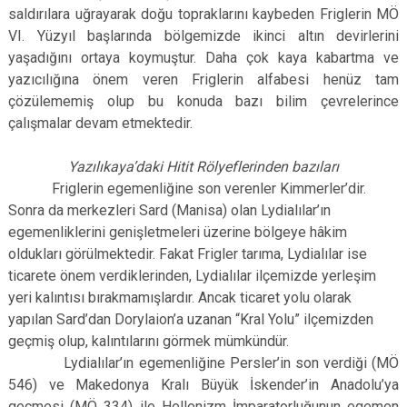
saldırılara uğrayarak doğu topraklarını kaybeden Friglerin MÖ
VI. Yüzyıl başlarında bölgemizde ikinci altın devirlerini
yaşadığını ortaya koymuştur. Daha çok kaya kabartma ve
yazıcılığına önem veren Friglerin alfabesi henüz tam
çözülememiş olup bu konuda bazı bilim çevrelerince
çalışmalar devam etmektedir.
Yazılıkaya’daki Hitit Rölyeflerinden bazıları
Friglerin egemenliğine son verenler Kimmerler’dir.
Sonra da merkezleri Sard (Manisa) olan Lydialılar’ın
egemenliklerini genişletmeleri üzerine bölgeye hâkim
oldukları görülmektedir. Fakat Frigler tarıma, Lydialılar ise
ticarete önem verdiklerinden, Lydialılar ilçemizde yerleşim
yeri kalıntısı bırakmamışlardır. Ancak ticaret yolu olarak
yapılan Sard’dan Dorylaion’a uzanan “Kral Yolu” ilçemizden
geçmiş olup, kalıntılarını görmek mümkündür.
Lydialılar’ın egemenliğine Persler’in son verdiği (MÖ
546) ve Makedonya Kralı Büyük İskender’in Anadolu’ya
geçmesi (MÖ 334) ile Hellenizm İmparatorluğunun egemen