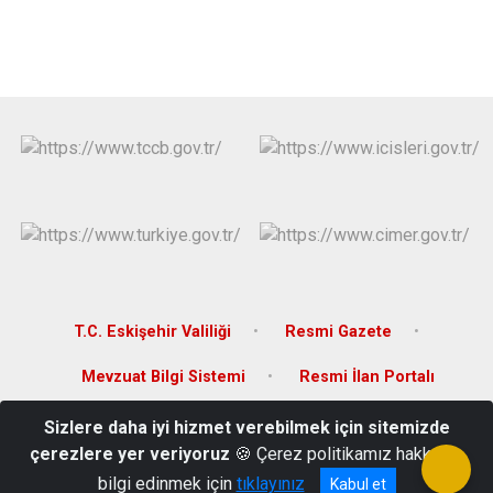
T.C. Eskişehir Valiliği
Resmi Gazete
Mevzuat Bilgi Sistemi
Resmi İlan Portalı
Sizlere daha iyi hizmet verebilmek için sitemizde
Hacılar Mahallesi Çifteler Caddesi No:22 Han/ESKİŞEHİR
çerezlere yer veriyoruz
🍪 Çerez politikamız hakkında
02225816193
bilgi edinmek için
tıklayınız
Kabul et