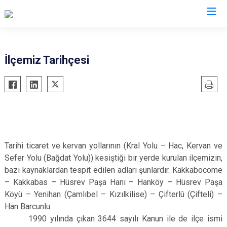
Eskişehir
İlçemiz Tarihçesi
Alpu
Mihalgazi
Beylikova
Mihalıççık
Çifteler
Sarıcakaya
Günyüzü
Seyitgazi
Han
Sivrihisar
Tarihi ticaret ve kervan yollarının (Kral Yolu – Hac, Kervan ve
Sefer Yolu (Bağdat Yolu)) kesiştiği bir yerde kurulan ilçemizin,
İnönü
Odunpazarı
bazı kaynaklardan tespit edilen adları şunlardır. Kakkabocome
Mahmudiye
Tepebaşı
– Kakkabas – Hüsrev Paşa Hanı – Hanköy – Hüsrev Paşa
Köyü – Yenihan (Çamlıbel – Kızılkilise) – Çifterlû (Çifteli) –
Han Barcunlu.
1990 yılında çıkan 3644 sayılı Kanun ile de ilçe ismi