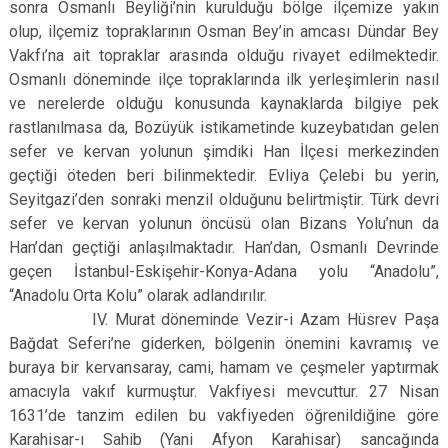
sonra Osmanlı Beyliği’nin kurulduğu bölge ilçemize yakın
olup, ilçemiz topraklarının Osman Bey’in amcası Dündar Bey
Vakfı’na ait topraklar arasında olduğu rivayet edilmektedir.
Osmanlı döneminde ilçe topraklarında ilk yerleşimlerin nasıl
ve nerelerde olduğu konusunda kaynaklarda bilgiye pek
rastlanılmasa da, Bozüyük istikametinde kuzeybatıdan gelen
sefer ve kervan yolunun şimdiki Han İlçesi merkezinden
geçtiği öteden beri bilinmektedir. Evliya Çelebi bu yerin,
Seyitgazi’den sonraki menzil olduğunu belirtmiştir. Türk devri
sefer ve kervan yolunun öncüsü olan Bizans Yolu’nun da
Han’dan geçtiği anlaşılmaktadır. Han’dan, Osmanlı Devrinde
geçen İstanbul-Eskişehir-Konya-Adana yolu “Anadolu”,
“Anadolu Orta Kolu” olarak adlandırılır.
IV. Murat döneminde Vezir-i Azam Hüsrev Paşa
Bağdat Seferi’ne giderken, bölgenin önemini kavramış ve
buraya bir kervansaray, cami, hamam ve çeşmeler yaptırmak
amacıyla vakıf kurmuştur. Vakfiyesi mevcuttur. 27 Nisan
1631’de tanzim edilen bu vakfiyeden öğrenildiğine göre
Karahisar-ı Sahib (Yani Afyon Karahisar) sancağında